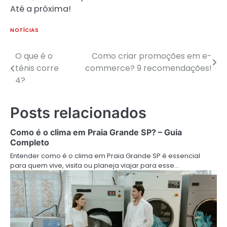
Até a próxima!
NOTÍCIAS
O que é o
Como criar promoções em e-
Navegação
tênis corre
commerce? 9 recomendações!
de
4?
Post
Posts relacionados
Como é o clima em Praia Grande SP? – Guia
Completo
Entender como é o clima em Praia Grande SP é essencial
para quem vive, visita ou planeja viajar para esse…