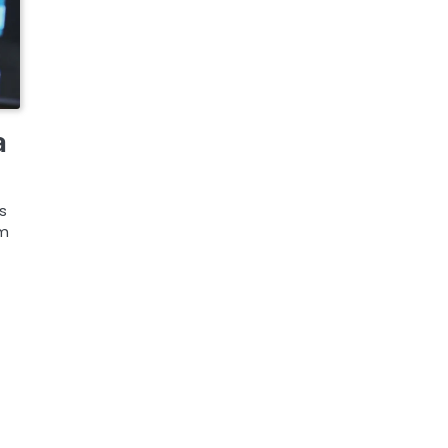
a
s
em