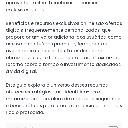
aproveitar melhor benefícios e recursos
exclusivos online.
Benefícios e recursos exclusivos online são ofertas
digitais, frequentemente personalizadas, que
proporcionam valor adicional aos usuários, como
acesso a conteúdos premium, ferramentas
avançadas ou descontos. Entender como
otimizar seu uso é fundamental para maximizar o
retorno sobre o tempo e investimento dedicados
à vida digital.
Este guia explora o universo desses recursos,
oferece estratégias para identificá-los e
maximizar seu uso, além de abordar a segurança
e boas práticas para uma experiência online mais
rica e protegida.