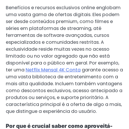
Benefícios e recursos exclusivos online englobam
uma vasta gama de ofertas digitais. Eles podem
ser desde conteúdos premium, como filmes e
séries em plataformas de streaming, até
ferramentas de software avançadas, cursos
especializados e comunidades restritas. A
exclusividade reside muitas vezes no acesso
limitado ou no valor agregado que não está
disponível para o público em geral. Por exemplo,
ter uma
Netflix Mensal 4K Conta
garante acesso a
uma vasta biblioteca de entretenimento com a
mais alta qualidade. Incluem também vantagens
como descontos exclusivos, acesso antecipado a
produtos ou serviços, e suporte prioritário. A
característica principal é a oferta de algo a mais,
que distingue a experiência do usuário.
Por que é crucial saber como aproveitá-