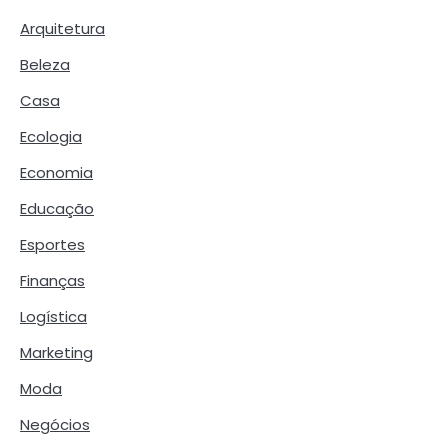
Arquitetura
Beleza
Casa
Ecologia
Economia
Educação
Esportes
Finanças
Logística
Marketing
Moda
Negócios