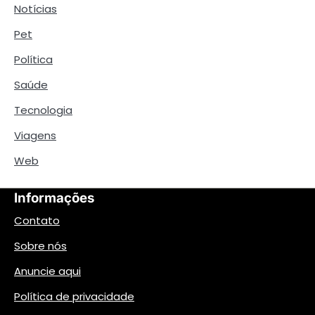
Notícias
Pet
Política
Saúde
Tecnologia
Viagens
Web
Informações
Contato
Sobre nós
Anuncie aqui
Política de privacidade