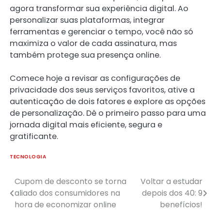
agora transformar sua experiência digital. Ao
personalizar suas plataformas, integrar
ferramentas e gerenciar o tempo, você não só
maximiza o valor de cada assinatura, mas
também protege sua presença online.
Comece hoje a revisar as configurações de
privacidade dos seus serviços favoritos, ative a
autenticação de dois fatores e explore as opções
de personalização. Dê o primeiro passo para uma
jornada digital mais eficiente, segura e
gratificante.
TECNOLOGIA
Cupom de desconto se torna
Voltar a estudar
Navegação
aliado dos consumidores na
depois dos 40: 9
de
hora de economizar online
benefícios!