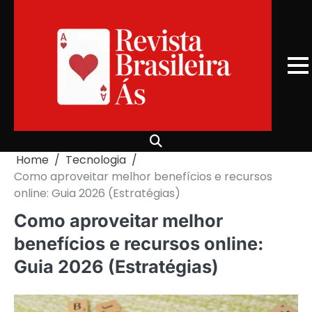
Skip
to
content
Home
Tecnologia
Como aproveitar melhor benefícios e recursos
online: Guia 2026 (Estratégias)
Como aproveitar melhor
benefícios e recursos online:
Guia 2026 (Estratégias)