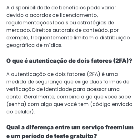
A disponibilidade de benefícios pode variar
devido a acordos de licenciamento,
regulamentações locais ou estratégias de
mercado. Direitos autorais de conteúdo, por
exemplo, frequentemente limitam a distribuição
geográfica de mídias.
O que é autenticação de dois fatores (2FA)?
A autenticação de dois fatores (2FA) é uma
medida de segurança que exige duas formas de
verificação de identidade para acessar uma
conta. Geralmente, combina algo que você sabe
(senha) com algo que você tem (código enviado
ao celular).
Qual a diferença entre um serviço freemium
e um período de teste gratuito?