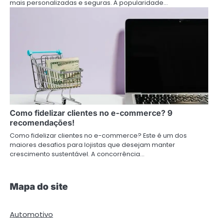
mais personalizadas e seguras. A popularidade…
Como fidelizar clientes no e-commerce? 9
recomendações!
Como fidelizar clientes no e-commerce? Este é um dos
maiores desafios para lojistas que desejam manter
crescimento sustentável. A concorrência…
Mapa do site
Automotivo