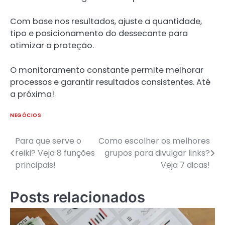
Com base nos resultados, ajuste a quantidade,
tipo e posicionamento do dessecante para
otimizar a proteção.
O monitoramento constante permite melhorar
processos e garantir resultados consistentes. Até
a próxima!
NEGÓCIOS
Para que serve o
Como escolher os melhores
Navegação
reiki? Veja 8 funções
grupos para divulgar links?
de
principais!
Veja 7 dicas!
Post
Posts relacionados